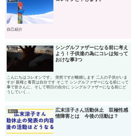
暮らし
自己紹介
シングルファザーになる前に考え
暮らし
よう！子供達の為にコレは知って
おけな事3つ
こんにちはコレオシです。 突然ですが離婚します 二人の子供がいま
すが 親権と養育は自分です そこで シングルファザーになる前にって
事で皆さんに、そして明日の自分に シングルファザーになる前にど
うしていく...
広末涼子さん活動休止 双極性感
暮らし
情障害とは 今後の活動は？