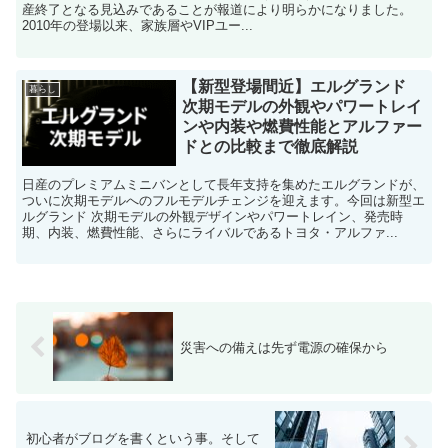
産終了となる見込みであることが報道により明らかになりました。
2010年の登場以来、家族層やVIPユー...
【新型登場間近】エルグランド
暮らし
次期モデルの外観やパワートレイ
ンや内装や燃費性能とアルファー
ドとの比較まで徹底解説
日産のプレミアムミニバンとして長年支持を集めたエルグランドが、
ついに次期モデルへのフルモデルチェンジを迎えます。今回は新型エ
ルグランド 次期モデルの外観デザインやパワートレイン、発売時
期、内装、燃費性能、さらにライバルであるトヨタ・アルファ...
災害への備えは先ず電源の確保から
初心者がブログを書くという事。そして