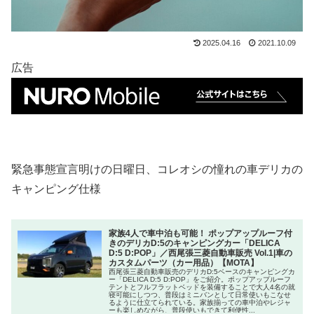
2025.04.16
2021.10.09
広告
緊急事態宣言明けの日曜日、コレオシの憧れの車デリカの
キャンピング仕様
家族4人で車中泊も可能！ ポップアップルーフ付
きのデリカD:5のキャンピングカー「DELICA
D:5 D:POP」／西尾張三菱自動車販売 Vol.1|車の
カスタムパーツ（カー用品）【MOTA】
西尾張三菱自動車販売のデリカD:5ベースのキャンピングカ
ー「DELICA D:5 D:POP」をご紹介。ポップアップルーフ
テントとフルフラットベッドを装備することで大人4名の就
寝可能にしつつ、普段はミニバンとして日常使いもこなせ
るように仕立てられている。家族揃っての車中泊やレジャ
ーも楽しめながら、普段使いもできて利便性...