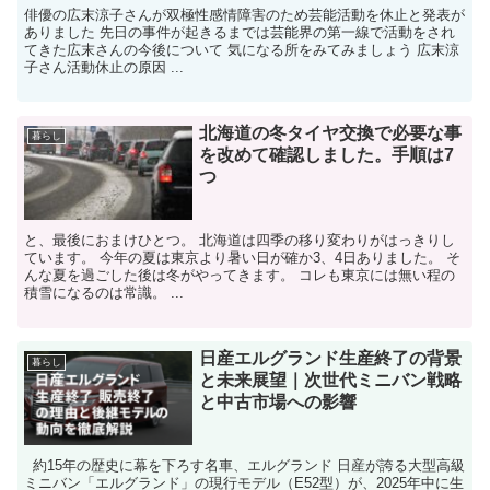
俳優の広末涼子さんが双極性感情障害のため芸能活動を休止と発表が
ありました 先日の事件が起きるまでは芸能界の第一線で活動をされ
てきた広末さんの今後について 気になる所をみてみましょう 広末涼
子さん活動休止の原因 ...
北海道の冬タイヤ交換で必要な事
暮らし
を改めて確認しました。手順は7
つ
と、最後におまけひとつ。 北海道は四季の移り変わりがはっきりし
ています。 今年の夏は東京より暑い日が確か3、4日ありました。 そ
んな夏を過ごした後は冬がやってきます。 コレも東京には無い程の
積雪になるのは常識。 ...
日産エルグランド生産終了の背景
暮らし
と未来展望｜次世代ミニバン戦略
と中古市場への影響
約15年の歴史に幕を下ろす名車、エルグランド 日産が誇る大型高級
ミニバン「エルグランド」の現行モデル（E52型）が、2025年中に生