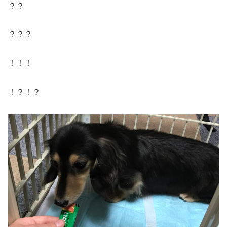
？？
？？？
！！！
！？！？