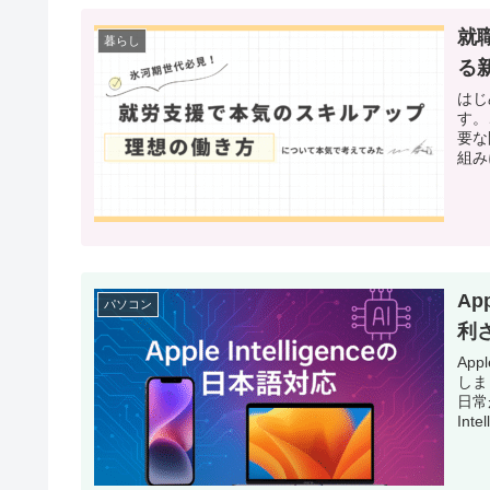
就
暮らし
る
はじ
す。
要な
組み
Ap
パソコン
利
Ap
しま
日常
Inte