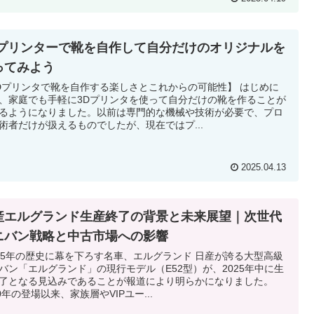
Dプリンターで靴を自作して自分だけのオリジナルを
ってみよう
Dプリンタで靴を自作する楽しさとこれからの可能性】 はじめに
、家庭でも手軽に3Dプリンタを使って自分だけの靴を作ることが
るようになりました。以前は専門的な機械や技術が必要で、プロ
術者だけが扱えるものでしたが、現在ではプ...
2025.04.13
産エルグランド生産終了の背景と未来展望｜次世代
ニバン戦略と中古市場への影響
5年の歴史に幕を下ろす名車、エルグランド 日産が誇る大型高級
バン「エルグランド」の現行モデル（E52型）が、2025年中に生
了となる見込みであることが報道により明らかになりました。
10年の登場以来、家族層やVIPユー...