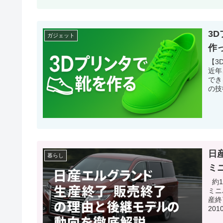
3
ガジェット
作
【3
近年
でき
の技
日
暮らし
ミ
約1
ミニ
産終
20