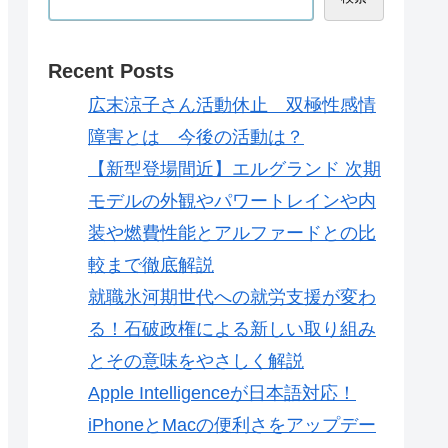
Recent Posts
広末涼子さん活動休止 双極性感情
障害とは 今後の活動は？
【新型登場間近】エルグランド 次期
モデルの外観やパワートレインや内
装や燃費性能とアルファードとの比
較まで徹底解説
就職氷河期世代への就労支援が変わ
る！石破政権による新しい取り組み
とその意味をやさしく解説
Apple Intelligenceが日本語対応！
iPhoneとMacの便利さをアップデー