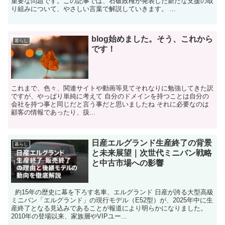
重要な問題です。この記事では、石破政権が発表した新たな支援の取
り組みについて、やさしい言葉で解説していきます。 ...
blog始めました。そう、これから
暮らし
です！
これまで、色々、関連サイトや動画等見てそれなりに勉強してきた訳
ですが、やっぱり単純に考えて 自分のドメインを持つことは自分の
会社を持つ事と同じだと言う事だと思いましたね それに必要なのは
顧客の情報であったり、扱...
日産エルグランド生産終了の背景
暮らし
と未来展望｜次世代ミニバン戦略
と中古市場への影響
約15年の歴史に幕を下ろす名車、エルグランド 日産が誇る大型高級
ミニバン「エルグランド」の現行モデル（E52型）が、2025年中に生
産終了となる見込みであることが報道により明らかになりました。
2010年の登場以来、家族層やVIPユー...