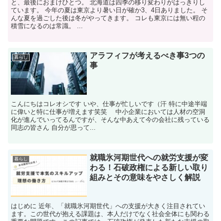
と、最後におまけひとつ。 北海道は四季の移り変わりがはっきりし
ています。 今年の夏は東京より暑い日が確か3、4日ありました。 そ
んな夏を過ごした後は冬がやってきます。 コレも東京には無い程の
積雪になるのは常識。 ...
アラフィフが考えるべき事3つの
暮らし
事
こんにちはコレオシです いや、仕事が忙しいです（汗 特に中途半端
に偉いと特に仕事が増えます笑笑 中小企業においては人材の空洞
化が進んでいってるんですが、そんな中あえて今の会社に残っている
同志の皆さん 自分が思って...
就職氷河期世代への就労支援が変
暮らし
わる！石破政権による新しい取り
組みとその意味をやさしく解説
はじめに 近年、「就職氷河期世代」への支援が大きく注目されてい
ます。この世代が抱える課題は、本人だけでなく社会全体にも関わる