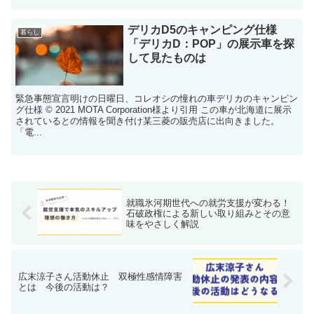
デリカD5のキャンピング仕様
暮らし
「デリカD：POP」の展示車を探
して見たものは
緊急事態宣言明けの日曜日、コレオシの憧れの車デリカのキャンピン
グ仕様 © 2021 MOTA Corporation様より引用 この車が北海道に展示
されているとの情報を聞き付け某三菱の販売店に出向きました。
「電...
就職氷河期世代への就労支援が変わる！
石破政権による新しい取り組みとその意
味をやさしく解説
広末涼子さん活動休止 双極性感情障害
とは 今後の活動は？